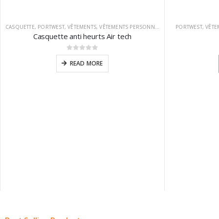
CASQUETTE
,
PORTWEST
,
VÊTEMENTS
,
VÊTEMENTS PERSONNALISABLES
PORTWEST
,
VÊTE
Casquette anti heurts Air tech
0
sur 5
READ MORE