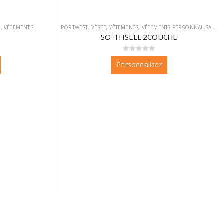
E
,
VÊTEMENTS
PORTWEST
,
VESTE
,
VÊTEMENTS
,
VÊTEMENTS PERSONNALISABLES
SOFTHSELL 2COUCHE
0
sur 5
Personnaliser