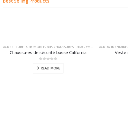
Best Selling Products
AGRICULTURE
,
AUTOMOBILE
,
BTP
,
CHAUSSURES
,
DIFAC
,
VM FOOTWEAR
AGROALIMENTAIRE
Chaussures de sécurité basse California
Veste 
0
sur 5
READ MORE