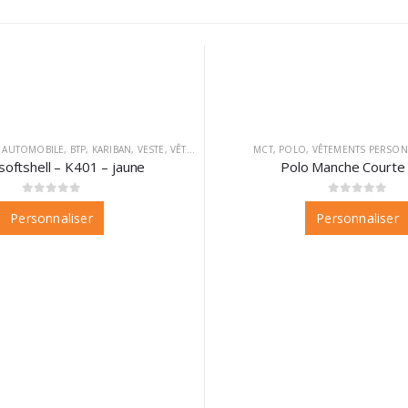
,
AUTOMOBILE
,
BTP
,
KARIBAN
,
VESTE
,
VÊTEMENTS
,
VÊTEMENTS PERSONNALISABLES
MCT
,
POLO
,
VÊTEMENTS PERSON
softshell – K401 – jaune
Polo Manche Courte 
0
sur 5
0
sur 5
Personnaliser
Personnaliser