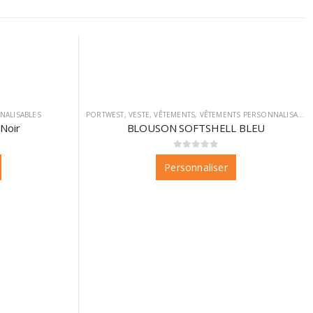
NALISABLES
PORTWEST
,
VESTE
,
VÊTEMENTS
,
VÊTEMENTS PERSONNALISABLES
Noir
BLOUSON SOFTSHELL BLEU
0
sur 5
Personnaliser