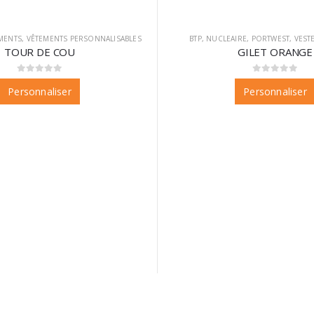
MENTS
,
VÊTEMENTS PERSONNALISABLES
BTP
,
NUCLEAIRE
,
PORTWEST
,
VEST
TOUR DE COU
GILET ORANGE
0
sur 5
0
sur 5
Personnaliser
Personnaliser