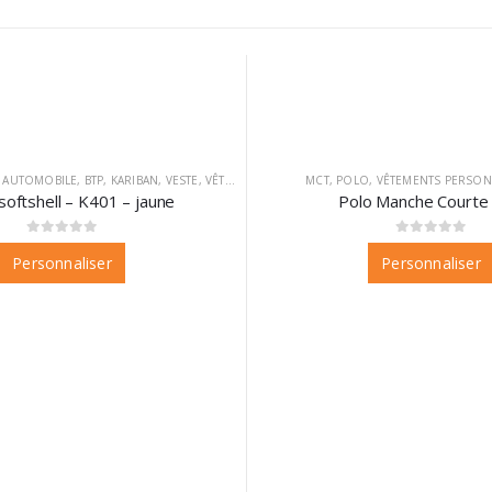
,
AUTOMOBILE
,
BTP
,
KARIBAN
,
VESTE
,
VÊTEMENTS
,
VÊTEMENTS PERSONNALISABLES
MCT
,
POLO
,
VÊTEMENTS PERSON
softshell – K401 – jaune
Polo Manche Courte 
0
sur 5
0
sur 5
Personnaliser
Personnaliser