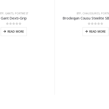
BTP
,
GANTS
,
PORTWEST
BTP
,
CHAUSSURES
,
PORT
Gant Dexti-Grip
Brodequin Cousu Steelite S
0
sur 5
0
sur 5
READ MORE
READ MORE