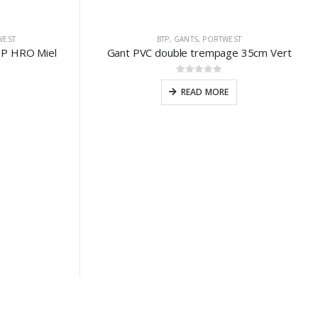
WEST
BTP
,
GANTS
,
PORTWEST
BP HRO Miel
Gant PVC double trempage 35cm Vert
0
sur 5
READ MORE