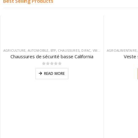
Best Selling Products
AGRICULTURE
,
AUTOMOBILE
,
BTP
,
CHAUSSURES
,
DIFAC
,
VM FOOTWEAR
AGROALIMENTAIRE
Chaussures de sécurité basse California
Veste 
0
sur 5
READ MORE