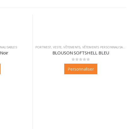
NALISABLES
PORTWEST
,
VESTE
,
VÊTEMENTS
,
VÊTEMENTS PERSONNALISABLES
Noir
BLOUSON SOFTSHELL BLEU
0
sur 5
Personnaliser