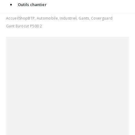
Outils chantier
Accueil
Shop
BTP
,
Automobile
,
Industriel
,
Gants
,
Coverguard
Gant Eurocut P500 2