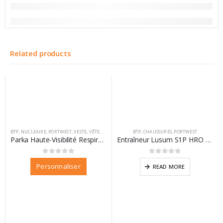
Related products
BTP
,
NUCLEAIRE
,
PORTWEST
,
VESTE
,
VÊTEMENTS
,
VÊTEMENTS PERSONNALISABLES
BTP
,
CHAUSSURES
,
PORTWEST
Parka Haute-Visibilité Respirante Interactive orange
Entraîneur Lusum S1P HRO Steelite
0
sur 5
0
sur 5
Personnaliser
READ MORE