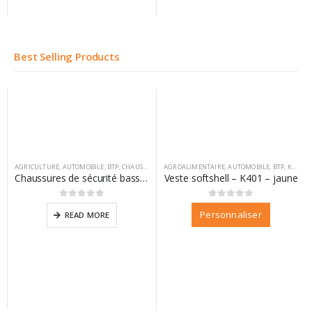
Best Selling Products
AGRICULTURE
,
AUTOMOBILE
,
BTP
,
CHAUSSURES
,
AGROALIMENTAIRE
DIFAC
,
VM FOOTWEAR
,
AUTOMOBILE
,
BTP
,
KARIBAN
Chaussures de sécurité basse California
Veste softshell – K401 – jaune
0
sur 5
0
sur 5
Personnaliser
READ MORE