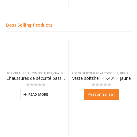
Best Selling Products
AGRICULTURE
,
AUTOMOBILE
,
BTP
,
CHAUSSURES
,
AGROALIMENTAIRE
DIFAC
,
VM FOOTWEAR
,
AUTOMOBILE
,
BTP
,
KARIBAN
Chaussures de sécurité basse California
Veste softshell – K401 – jaune
0
sur 5
0
sur 5
Personnaliser
READ MORE