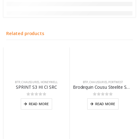
Related products
BTP
,
CHAUSSURES
,
HONEYWELL
BTP
,
CHAUSSURES
,
PORTWEST
SPRINT S3 HI CI SRC​
Brodequin Cousu Steelite SBP HRO Miel
0
sur 5
0
sur 5
READ MORE
READ MORE