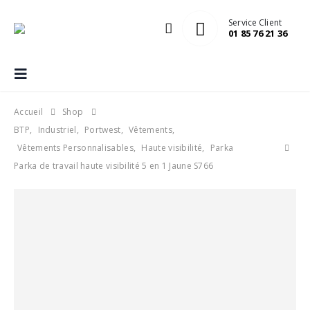
Service Client
01 85 76 21 36
Accueil
Shop
BTP
,
Industriel
,
Portwest
,
Vêtements
,
Vêtements Personnalisables
,
Haute visibilité
,
Parka
Parka de travail haute visibilité 5 en 1 Jaune S766