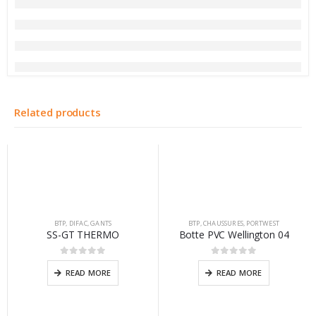
Related products
BTP
,
DIFAC
,
GANTS
BTP
,
CHAUSSURES
,
PORTWEST
SS-GT THERMO
Botte PVC Wellington 04
0
sur 5
0
sur 5
READ MORE
READ MORE