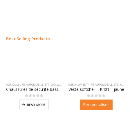
Best Selling Products
AGRICULTURE
,
AUTOMOBILE
,
BTP
,
CHAUSSURES
,
AGROALIMENTAIRE
DIFAC
,
VM FOOTWEAR
,
AUTOMOBILE
,
BTP
,
KARIBAN
Chaussures de sécurité basse California
Veste softshell – K401 – jaune
0
sur 5
0
sur 5
Personnaliser
READ MORE