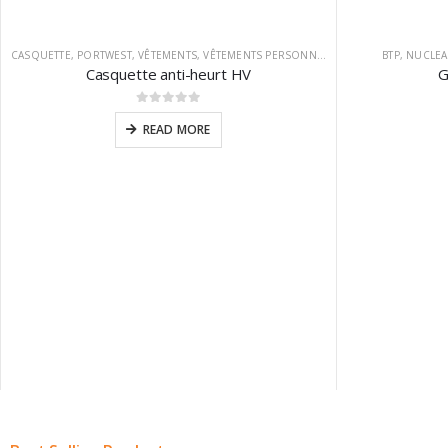
CASQUETTE
,
PORTWEST
,
VÊTEMENTS
,
VÊTEMENTS PERSONNALISABLES
BTP
,
NUCLEA
Casquette anti-heurt HV
G
0
sur 5
READ MORE