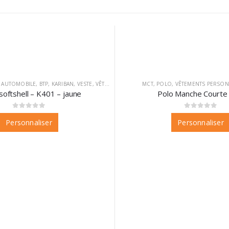
,
AUTOMOBILE
,
BTP
,
KARIBAN
,
VESTE
,
VÊTEMENTS
,
VÊTEMENTS PERSONNALISABLES
MCT
,
POLO
,
VÊTEMENTS PERSON
softshell – K401 – jaune
Polo Manche Courte 
0
sur 5
0
sur 5
Personnaliser
Personnaliser