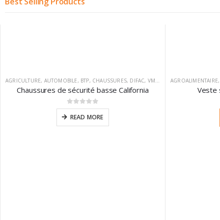
Best Selling Products
AGRICULTURE
,
AUTOMOBILE
,
BTP
,
CHAUSSURES
,
DIFAC
,
VM FOOTWEAR
AGROALIMENTAIRE
Chaussures de sécurité basse California
Veste 
0
sur 5
READ MORE