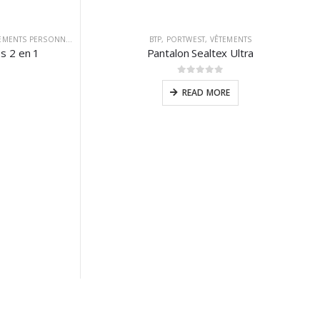
MENTS PERSONNALISABLES
BTP
,
PORTWEST
,
VÊTEMENTS
s 2 en 1
Pantalon Sealtex Ultra
0
sur 5
READ MORE