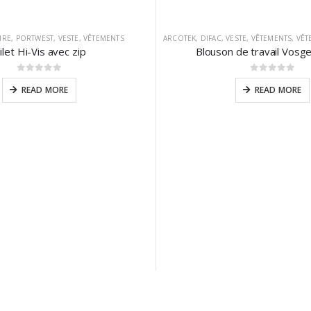
IRE
,
PORTWEST
,
VESTE
,
VÊTEMENTS
ARCOTEK
,
DIFAC
,
VESTE
,
VÊTEMENTS
,
VÊTE
ilet Hi-Vis avec zip
Blouson de travail Vosge
0
sur 5
0
sur 5
READ MORE
READ MORE