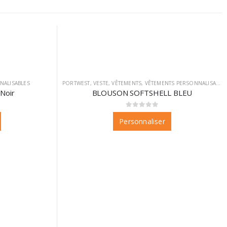
NALISABLES
PORTWEST
,
VESTE
,
VÊTEMENTS
,
VÊTEMENTS PERSONNALISABLES
Noir
BLOUSON SOFTSHELL BLEU
0
sur 5
Personnaliser