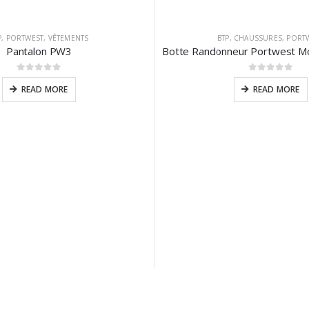
P
,
PORTWEST
,
VÊTEMENTS
BTP
,
CHAUSSURES
,
PORT
Pantalon PW3
0
sur 5
0
sur 5
READ MORE
READ MORE