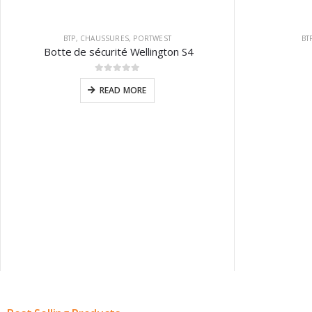
BTP
,
CHAUSSURES
,
PORTWEST
BT
Botte de sécurité Wellington S4
0
sur 5
READ MORE