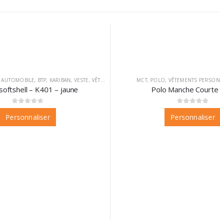
,
AUTOMOBILE
,
BTP
,
KARIBAN
,
VESTE
,
VÊTEMENTS
,
VÊTEMENTS PERSONNALISABLES
MCT
,
POLO
,
VÊTEMENTS PERSON
softshell – K401 – jaune
Polo Manche Courte 
0
sur 5
0
sur 5
Personnaliser
Personnaliser