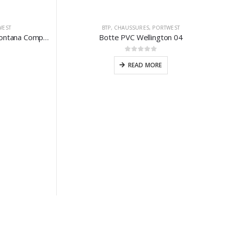
WEST
BTP
,
CHAUSSURES
,
PORTWEST
Botte Randonneur Portwest Montana Compositelite S3
Botte PVC Wellington 04
0
sur 5
READ MORE