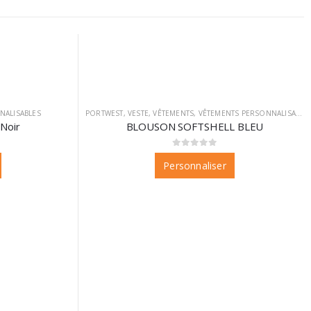
NALISABLES
PORTWEST
,
VESTE
,
VÊTEMENTS
,
VÊTEMENTS PERSONNALISABLES
Noir
BLOUSON SOFTSHELL BLEU
0
sur 5
Personnaliser