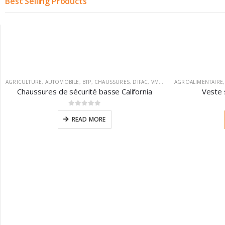
Best Selling Products
AGRICULTURE
,
AUTOMOBILE
,
BTP
,
CHAUSSURES
,
DIFAC
,
VM FOOTWEAR
AGROALIMENTAIRE
Chaussures de sécurité basse California
Veste 
0
sur 5
READ MORE