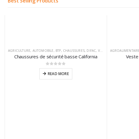
Best Selling Products
AGRICULTURE
,
AUTOMOBILE
,
BTP
,
CHAUSSURES
,
DIFAC
,
VM FOOTWEAR
AGROALIMENTAIR
Chaussures de sécurité basse California
Veste 
0
sur 5
READ MORE