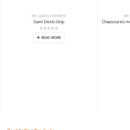
BTP
,
GANTS
,
PORTWEST
BTP
Gant Dexti-Grip
0
sur 5
READ MORE