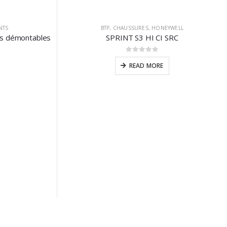
NTS
BTP
,
CHAUSSURES
,
HONEYWELL
es démontables
SPRINT S3 HI CI SRC​
0
sur 5
READ MORE