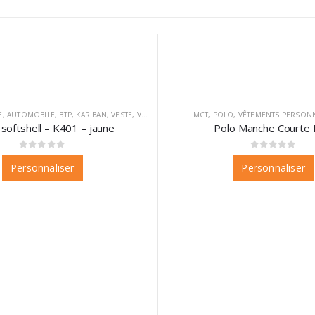
E
,
AUTOMOBILE
,
BTP
,
KARIBAN
,
VESTE
,
VÊTEMENTS
,
VÊTEMENTS PERSONNALISABLES
MCT
,
POLO
,
VÊTEMENTS PERSONN
softshell – K401 – jaune
Polo Manche Courte 
0
sur 5
0
sur 5
Personnaliser
Personnaliser