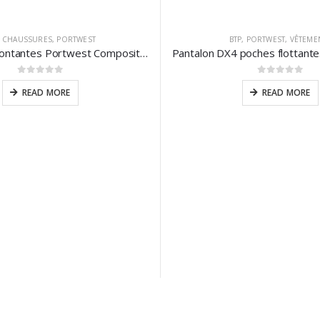
,
CHAUSSURES
,
PORTWEST
BTP
,
PORTWEST
,
VÊTEME
Chaussures montantes Portwest Compositelite Rigger Indiana S3
Pantalon DX4 poches flottant
0
sur 5
0
sur 5
READ MORE
READ MORE