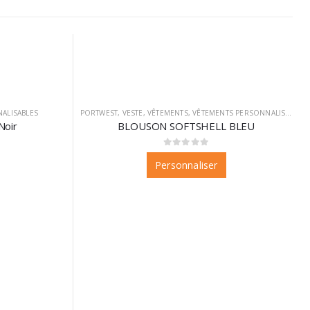
ALISABLES
PORTWEST
,
VESTE
,
VÊTEMENTS
,
VÊTEMENTS PERSONNALISABLES
Noir
BLOUSON SOFTSHELL BLEU
0
sur 5
Personnaliser