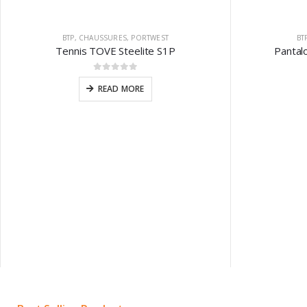
BTP
,
CHAUSSURES
,
PORTWEST
BT
Tennis TOVE Steelite S1P
Pantal
0
sur 5
READ MORE