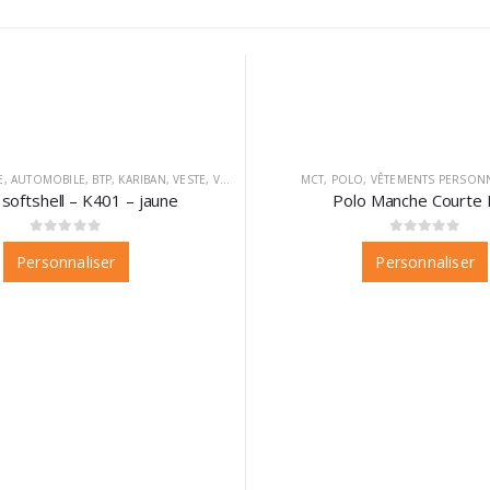
E
,
AUTOMOBILE
,
BTP
,
KARIBAN
,
VESTE
,
VÊTEMENTS
,
VÊTEMENTS PERSONNALISABLES
MCT
,
POLO
,
VÊTEMENTS PERSONN
softshell – K401 – jaune
Polo Manche Courte 
0
sur 5
0
sur 5
Personnaliser
Personnaliser