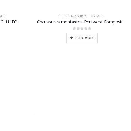
WEST
BTP
,
CHAUSSURES
,
PORTWEST
 CI HI FO
Chaussures montantes Portwest Compositelite Rigger Indiana S3
0
sur 5
READ MORE