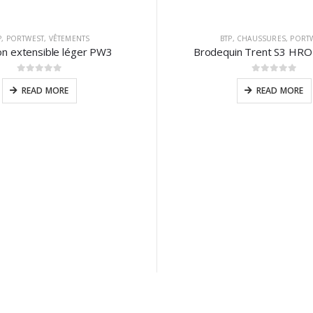
P
,
PORTWEST
,
VÊTEMENTS
BTP
,
CHAUSSURES
,
PORT
on extensible léger PW3
Brodequin Trent S3 HRO
0
sur 5
0
sur 5
READ MORE
READ MORE