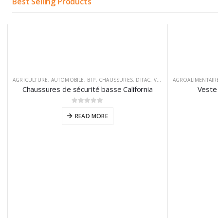
Best Selling Products
AGRICULTURE
,
AUTOMOBILE
,
BTP
,
CHAUSSURES
,
DIFAC
,
VM FOOTWEAR
AGROALIMENTAIR
Chaussures de sécurité basse California
Veste 
0
sur 5
READ MORE