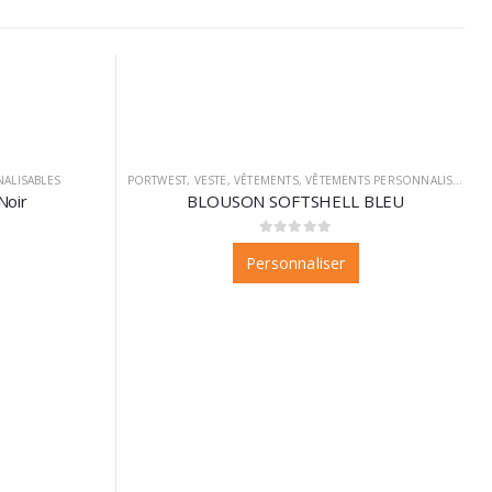
ALISABLES
PORTWEST
,
VESTE
,
VÊTEMENTS
,
VÊTEMENTS PERSONNALISABLES
Noir
BLOUSON SOFTSHELL BLEU
0
sur 5
Personnaliser