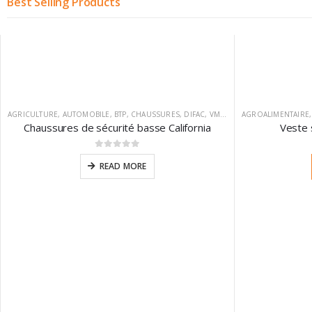
Best Selling Products
AGRICULTURE
,
AUTOMOBILE
,
BTP
,
CHAUSSURES
,
DIFAC
,
VM FOOTWEAR
AGROALIMENTAIRE
Chaussures de sécurité basse California
Veste 
0
sur 5
READ MORE