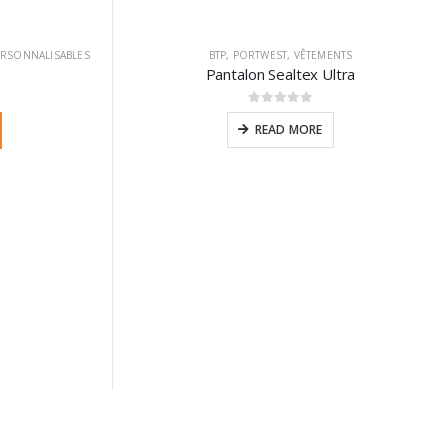
ERSONNALISABLES
BTP
,
PORTWEST
,
VÊTEMENTS
Pantalon Sealtex Ultra
0
sur 5
READ MORE