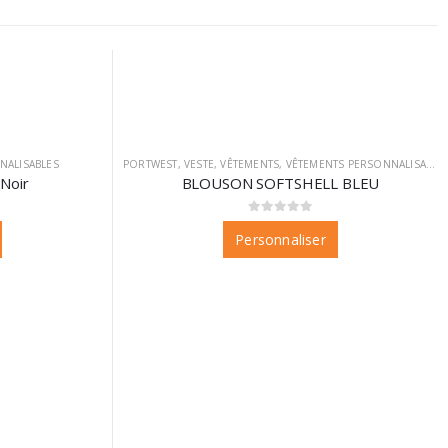
NALISABLES
PORTWEST
,
VESTE
,
VÊTEMENTS
,
VÊTEMENTS PERSONNALISABLES
Noir
BLOUSON SOFTSHELL BLEU
0
sur 5
Personnaliser