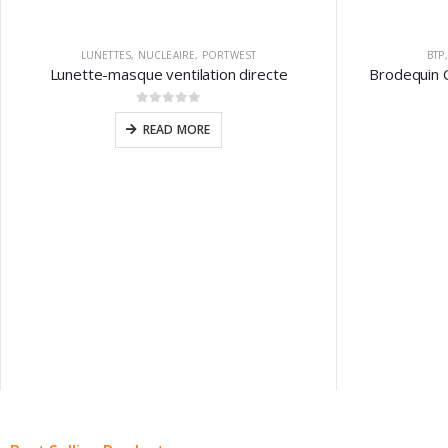
LUNETTES
,
NUCLEAIRE
,
PORTWEST
BTP
Lunette-masque ventilation directe
Brodequin 
0
sur 5
READ MORE