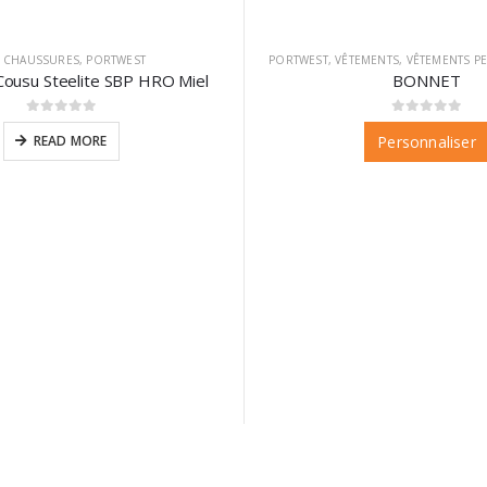
,
CHAUSSURES
,
PORTWEST
PORTWEST
,
VÊTEMENTS
,
VÊTEMENTS P
Cousu Steelite SBP HRO Miel
BONNET
0
sur 5
0
sur 5
READ MORE
Personnaliser