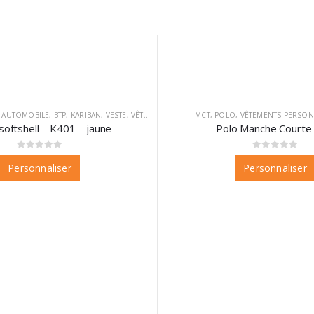
,
AUTOMOBILE
,
BTP
,
KARIBAN
,
VESTE
,
VÊTEMENTS
,
VÊTEMENTS PERSONNALISABLES
MCT
,
POLO
,
VÊTEMENTS PERSON
softshell – K401 – jaune
Polo Manche Courte 
0
sur 5
0
sur 5
Personnaliser
Personnaliser