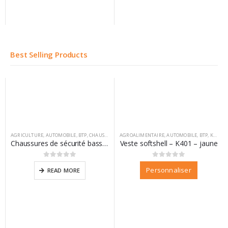
Best Selling Products
AGRICULTURE
,
AUTOMOBILE
,
BTP
,
CHAUSSURES
,
AGROALIMENTAIRE
DIFAC
,
VM FOOTWEAR
,
AUTOMOBILE
,
BTP
,
KARIBAN
Chaussures de sécurité basse California
Veste softshell – K401 – jaune
0
sur 5
0
sur 5
Personnaliser
READ MORE