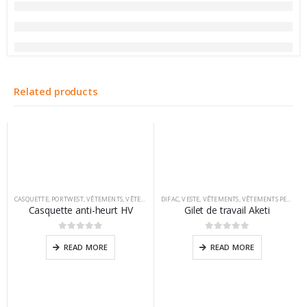
Related products
CASQUETTE
,
PORTWEST
,
VÊTEMENTS
,
VÊTEMENTS PERSONNALISABLES
DIFAC
,
VESTE
,
VÊTEMENTS
,
VÊTEMENTS PERSONNALISABLES
Casquette anti-heurt HV
Gilet de travail Aketi
0
sur 5
0
sur 5
READ MORE
READ MORE