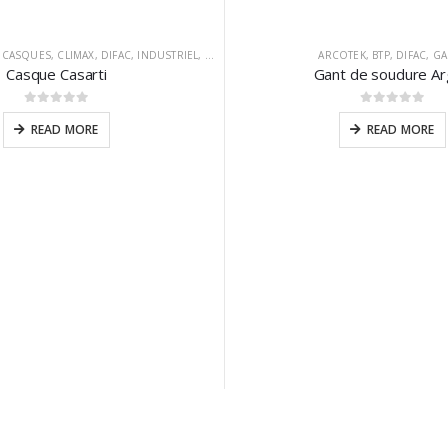
,
CASQUES
,
CLIMAX
,
DIFAC
,
INDUSTRIEL
,
PORTWEST
,
PROTECTION DE LA TETE
ARCOTEK
,
BTP
,
,
DIFAC
VÊTEMEN
,
GA
Casque Casarti
Gant de soudure A
0
sur 5
0
sur 5
READ MORE
READ MORE