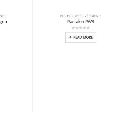
TS
NTS
BTP
,
PORTWEST
,
VÊTEMENTS
rgon
Pantalon PW3
0
sur 5
READ MORE