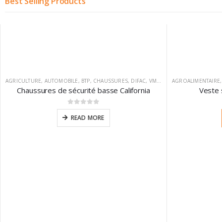
Best Selling Products
AGRICULTURE
,
AUTOMOBILE
,
BTP
,
CHAUSSURES
,
DIFAC
,
VM FOOTWEAR
AGROALIMENTAIRE
Chaussures de sécurité basse California
Veste 
0
sur 5
READ MORE