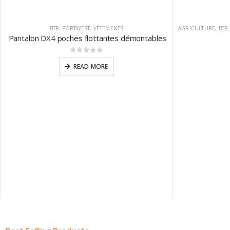
BTP
,
PORTWEST
,
VÊTEMENTS
AGRICULTURE
,
BTP
Pantalon DX4 poches flottantes démontables
0
sur 5
READ MORE