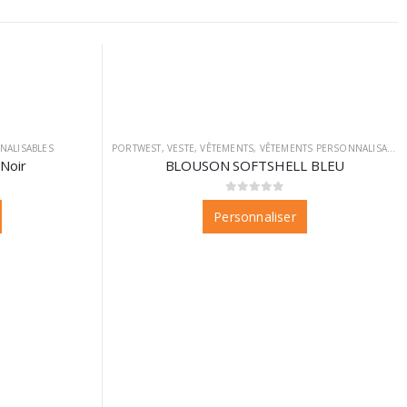
NALISABLES
PORTWEST
,
VESTE
,
VÊTEMENTS
,
VÊTEMENTS PERSONNALISABLES
Noir
BLOUSON SOFTSHELL BLEU
0
sur 5
Personnaliser