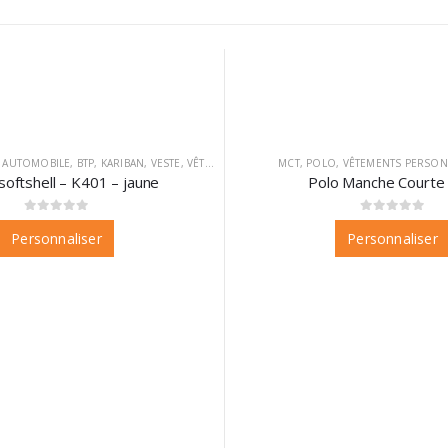
,
AUTOMOBILE
,
BTP
,
KARIBAN
,
VESTE
,
VÊTEMENTS
,
VÊTEMENTS PERSONNALISABLES
MCT
,
POLO
,
VÊTEMENTS PERSON
softshell – K401 – jaune
Polo Manche Courte 
0
sur 5
0
sur 5
Personnaliser
Personnaliser