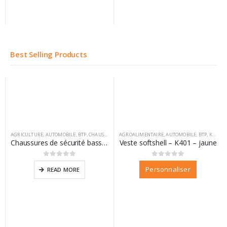
Best Selling Products
AGRICULTURE
,
AUTOMOBILE
,
BTP
,
CHAUSSURES
,
AGROALIMENTAIRE
DIFAC
,
VM FOOTWEAR
,
AUTOMOBILE
,
BTP
,
KARIBAN
Chaussures de sécurité basse California
Veste softshell – K401 – jaune
0
sur 5
0
sur 5
Personnaliser
READ MORE