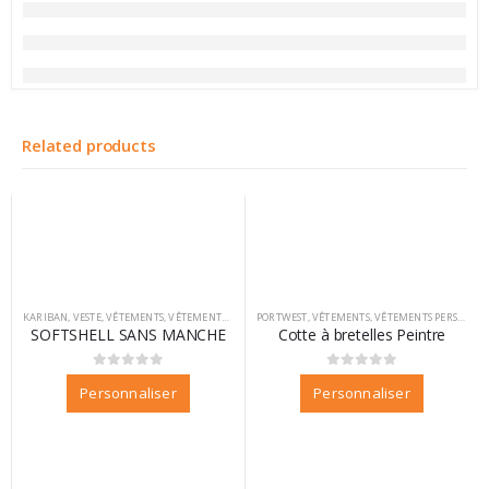
Related products
KARIBAN
,
VESTE
,
VÊTEMENTS
,
VÊTEMENTS PERSONNALISABLES
PORTWEST
,
VÊTEMENTS
,
VÊTEMENTS PERSONNALISABLES
SOFTSHELL SANS MANCHE
Cotte à bretelles Peintre
0
sur 5
0
sur 5
Personnaliser
Personnaliser