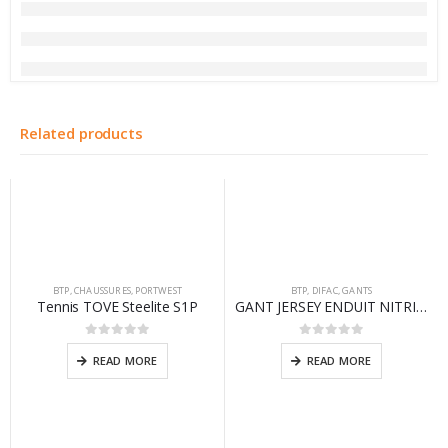
Related products
BTP
,
CHAUSSURES
,
PORTWEST
BTP
,
DIFAC
,
GANTS
Tennis TOVE Steelite S1P
GANT JERSEY ENDUIT NITRILE
0
sur 5
0
sur 5
READ MORE
READ MORE