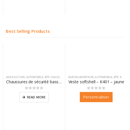
Best Selling Products
AGRICULTURE
,
AUTOMOBILE
,
BTP
,
CHAUSSURES
,
AGROALIMENTAIRE
DIFAC
,
VM FOOTWEAR
,
AUTOMOBILE
,
BTP
,
KARIBAN
Chaussures de sécurité basse California
Veste softshell – K401 – jaune
0
sur 5
0
sur 5
Personnaliser
READ MORE