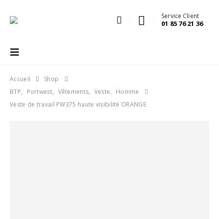
Service Client
01 85 76 21 36
Accueil
Shop
BTP
,
Portwest
,
Vêtements
,
Veste
,
Homme
Veste de travail PW375 haute visibilité ORANGE