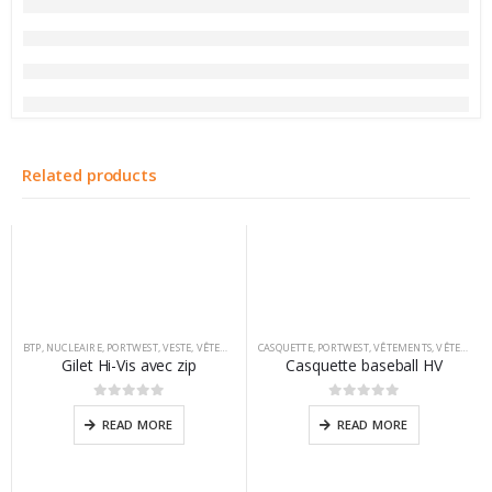
Related products
BTP
,
NUCLEAIRE
,
PORTWEST
,
VESTE
,
VÊTEMENTS
CASQUETTE
,
PORTWEST
,
VÊTEMENTS
,
VÊTEMENTS PERSONNALISABLES
Gilet Hi-Vis avec zip
Casquette baseball HV
0
sur 5
0
sur 5
READ MORE
READ MORE