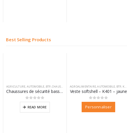
Best Selling Products
AGRICULTURE
,
AUTOMOBILE
,
BTP
,
CHAUSSURES
,
AGROALIMENTAIRE
DIFAC
,
VM FOOTWEAR
,
AUTOMOBILE
,
BTP
,
KARIBAN
Chaussures de sécurité basse California
Veste softshell – K401 – jaune
0
sur 5
0
sur 5
Personnaliser
READ MORE